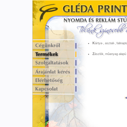
K
ártya-, asztali-, falinap
Z
ászlók, mûanyag alapú 