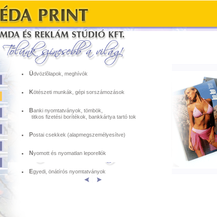
Ü
dvözlõlapok, meghívók
K
ötészeti munkák, gépi sorszámozások
B
anki nyomtatványok, tömbök,
titkos fizetési borítékok, bankkártya tartó tok
P
ostai csekkek (alapmegszemélyesítve)
N
yomott és nyomatlan leporellók
E
gyedi, önátírós nyomtatványok