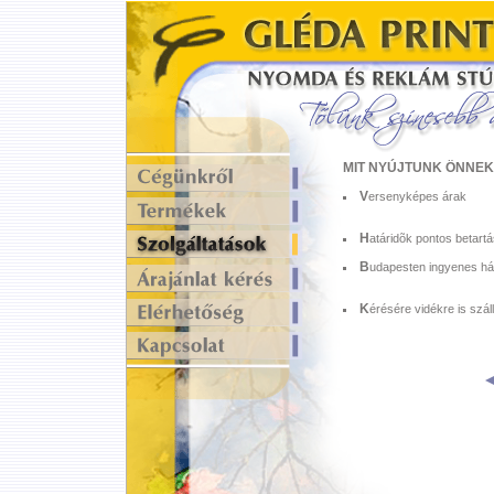
MIT NYÚJTUNK ÖNNEK
V
ersenyképes árak
H
atáridõk pontos betart
B
udapesten ingyenes ház
K
érésére vidékre is szál